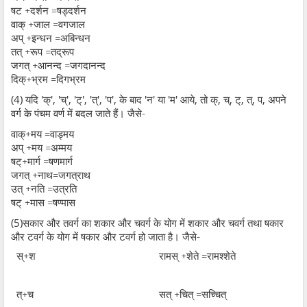
षट +दर्शन =षड्दर्शन
वाक् +जाल =वगजाल
अप् +इन्धन =अबिन्धन
तत् +रूप =तद्रूप
जगत् +आनन्द =जगदानन्द
दिक्+भ्रम =दिगभ्रम
(4)
यदि
'
क्
', '
च्
', '
ट्
', '
त्
', '
प
',
के बाद
'
न
'
या
'
म
'
आये
,
तो क्
,
च्
,
ट्
,
त्
,
प
,
अपने
वर्ग के पंचम वर्ण में बदल जाते हैं। जैसे-
वाक्+मय =वाड्मय
अप् +मय =अम्मय
षट्+मार्ग =षणमार्ग
जगत् +नाथ=जगत्राथ
उत् +नति =उत्रति
षट् +मास =षण्मास
(5)
सकार और तवर्ग का शकार और चवर्ग के योग में शकार और चवर्ग तथा षकार
और टवर्ग के योग में षकार और टवर्ग हो जाता है। जैसे-
स्+श
रामस् +शेते =रामश्शेते
त्+च
सत् +चित् =सच्चित्