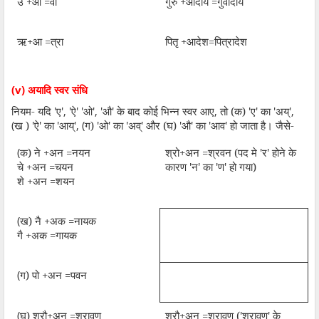
उ +औ =वौ
गुरु +औदार्य =गुवौंदार्य
ऋ+आ =त्रा
पितृ +आदेश=पित्रादेश
(v)
अयादि स्वर संधि
नियम- यदि
'
ए
', '
ऐ
' '
ओ
', '
औ
'
के बाद कोई भिन्न स्वर आए
,
तो (क)
'
ए
'
का
'
अय्
',
(
ख )
'
ऐ
'
का
'
आय्
', (
ग)
'
ओ
'
का
'
अव्
'
और (घ)
'
औ
'
का
'
आव
'
हो जाता है। जैसे-
(
क) ने +अन =नयन
श्रो+अन =श्रवन (पद मे
'
र
'
होने के
चे +अन =चयन
कारण
'
न
'
का
'
ण
'
हो गया)
शे +अन =शयन
(
ख) नै +अक =नायक
गै +अक =गायक
(
ग) पो +अन =पवन
(
घ) श्रौ+अन =श्रावण
श्रौ+अन =श्रावण (
'
श्रावण
'
के