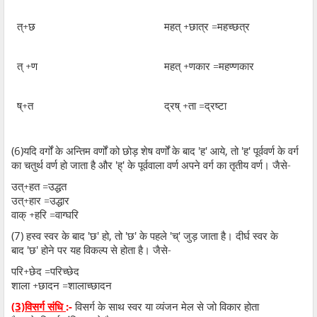
त्+छ
महत् +छात्र =महच्छत्र
त् +ण
महत् +णकार =महण्णकार
ष्+त
द्रष् +ता =द्रष्टा
(6)
यदि वर्गों के अन्तिम वर्णों को छोड़ शेष वर्णों के बाद
'
ह
'
आये
,
तो
'
ह
'
पूर्ववर्ण के वर्ग
का चतुर्थ वर्ण हो जाता है और
'
ह्
'
के पूर्ववाला वर्ण अपने वर्ग का तृतीय वर्ण। जैसे-
उत्+हत =उद्धत
उत्+हार =उद्धार
वाक् +हरि =वाग्घरि
(7)
हस्व स्वर के बाद
'
छ
'
हो
,
तो
'
छ
'
के पहले
'
च्
'
जुड़ जाता है। दीर्घ स्वर के
बाद
'
छ
'
होने पर यह विकल्प से होता है। जैसे-
परि+छेद =परिच्छेद
शाला +छादन =शालाच्छादन
(3)
:-
विसर्ग के साथ स्वर या व्यंजन मेल से जो विकार होता
विसर्ग संधि