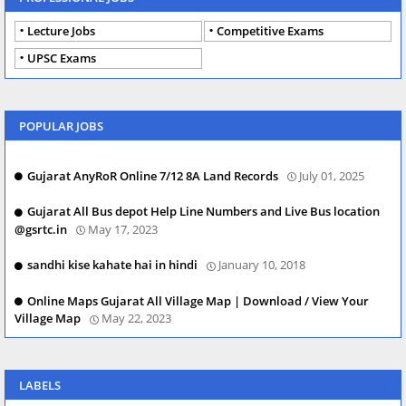
Lecture Jobs
Competitive Exams
UPSC Exams
POPULAR JOBS
Gujarat AnyRoR Online 7/12 8A Land Records
July 01, 2025
Gujarat All Bus depot Help Line Numbers and Live Bus location
@gsrtc.in
May 17, 2023
sandhi kise kahate hai in hindi
January 10, 2018
Online Maps Gujarat All Village Map | Download / View Your
Village Map
May 22, 2023
LABELS