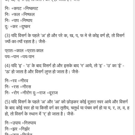
निः +कपट =निष्कपट
निः +फल =निष्फल
निः +पाप =निष्पाप
दुः +कर =दुष्कर
(3)
यदि विसर्ग के पहले
'
अ
'
हो और परे क
,
ख
,
प
,
फ मे से कोइ वर्ण हो
,
तो विसर्ग
ज्यों-का-त्यों रहता है। जैसे-
प्रातः+काल =प्रातःकाल
पयः+पान =पयःपान
(4)
यदि
'
इ
' - '
उ
'
के बाद विसर्ग हो और इसके बाद
'
र
'
आये
,
तो
'
इ
' - '
उ
'
का
'
ई
' -
'
ऊ
'
हो जाता है और विसर्ग लुप्त हो जाता है। जैसे-
निः+रव =नीरव
निः +रस =नीरस
निः +रोग =नीरोग दुः+राज =दूराज
(5)
यदि विसर्ग के पहले
'
अ
'
और
'
आ
'
को छोड़कर कोई दूसरा स्वर आये और विसर्ग
के बाद कोई स्वर हो या किसी वर्ग का तृतीय
,
चतुर्थ या पंचम वर्ण हो या य
,
र
,
ल
,
व
,
ह
हो
,
तो विसर्ग के स्थान में
'
र्
'
हो जाता है। जैसे-
निः+उपाय =निरुपाय
निः+झर =निर्झर
निः+जल =निर्जल