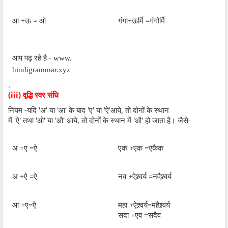
आ +ऊ = ओ
गंगा+ऊर्मि =गंगोर्मि
आप पढ़ रहे है - www.
hindigrammar.xyz
.
(iii)
वृद्धि स्वर संधि
नियम -यदि
'
अ
'
या
'
आ
'
के बाद
'
ए
'
या
'
ऐ
'
आये
,
तो दोनों के स्थान
में
'
ऐ
'
तथा
'
ओ
'
या
'
औ
'
आये
,
तो दोनों के स्थान में
'
औ
'
हो जाता है। जैसे-
अ +ए =ऐ
एक +एक =एकैक
अ +ऐ =ऐ
नव +ऐश्र्वर्य =नवैश्र्वर्य
आ +ए=ऐ
महा +ऐश्र्वर्य=महैश्र्वर्य
सदा +एव =सदैव