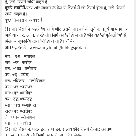
है
,
उसे
'
विसर्ग संधि
'
कहते है।
दूसरे शब्दों में-
स्वर और व्यंजन के मेल से विसर्ग में जो विसर्ग होता है
,
उसे
'
विसर्ग
संधि
'
कहते है।
कुछ नियम इस प्रकार हैं-
(1)
यदि विसर्ग के पहले
'
अ
'
आये और उसके बाद वर्ग का तृतीय
,
चतुर्थ या पंचम वर्ण
आये या य
,
र
,
ल
,
व
,
ह रहे तो विसर्ग का
'
उ
'
हो जाता है और यह
'
उ
'
पूर्ववर्ती
'
अ
'
से
मिलकर गुणसन्धि द्वारा
'
ओ
'
हो जाता है। जैसे-
आप पढ़ रहे है - www.onlyhindigk.blogspot.in
मनः +रथ =मनोरथ
सरः +ज =सरोज
मनः +भाव =मनोभाव
पयः +द =पयोद
मनः +विकार = मनोविकार
पयः+धर =पयोधर
मनः+हर =मनोहर
वयः+वृद्ध =वयोवृद्ध
यशः+धरा =यशोधरा
सरः+वर =सरोवर
तेजः+मय =तेजोमय
यशः+दा =यशोदा
(2)
यदि विसर्ग के पहले इकार या उकार आये और विसर्ग के बाद का वर्ण
क
,
ख
,
प
,
फ हो
,
तो विसर्ग का ष् हो जाता है। जैसे-