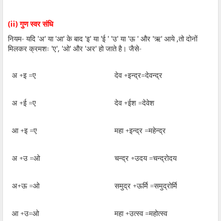
(ii)
गुण स्वर संधि
नियम- यदि
'
अ
'
या
'
आ
'
के बाद
'
इ
'
या
'
ई
' '
उ
'
या
'
ऊ
'
और
'
ऋ
'
आये
,
तो दोनों
मिलकर क्रमशः
'
ए
', '
ओ
'
और
'
अर
'
हो जाते है। जैसे-
अ +इ =ए
देव +इन्द्र=देवन्द्र
अ +ई =ए
देव +ईश =देवेश
आ +इ =ए
महा +इन्द्र =महेन्द्र
अ +उ =ओ
चन्द्र +उदय =चन्द्रोदय
अ+ऊ =ओ
समुद्र +ऊर्मि =समुद्रोर्मि
आ +उ=ओ
महा +उत्स्व =महोत्स्व