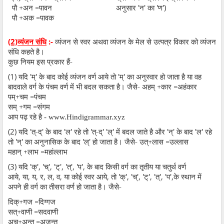
पौ +अन =पावन
अनुसार
'
न
'
का
'
ण
')
पौ +अक =पावक
(2)
:-
व्यंजन से स्वर अथवा व्यंजन के मेल से उत्पत्र विकार को व्यंजन
व्यंजन संधि
संधि कहते है।
कुछ नियम इस प्रकार हैं-
(1)
यदि
'
म्
'
के बाद कोई व्यंजन वर्ण आये तो
'
म्
'
का अनुस्वार हो जाता है या वह
बादवाले वर्ग के पंचम वर्ण में भी बदल सकता है। जैसे- अहम् +कार =अहंकार
पम्+चम =पंचम
सम् +गम =संगम
आप पढ़ रहे है - www.Hindigrammar.xyz
(2)
यदि
'
त्-द्
'
के बाद
'
ल
'
रहे तो
'
त्-द्
' '
ल्
'
में बदल जाते है और
'
न्
'
के बाद
'
ल
'
रहे
तो
'
न्
'
का अनुनासिक के बाद
'
ल्
'
हो जाता है। जैसे- उत्+लास =उल्लास
महान् +लाभ =महांल्लाभ
(3)
यदि
'
क्
', '
च्
', '
ट्
', '
त्
', '
प
',
के बाद किसी वर्ग का तृतीय या चतुर्थ वर्ण
आये
,
या
,
य
,
र
,
ल
,
व
,
या कोई स्वर आये
,
तो
'
क्
', '
च्
', '
ट्
', '
त्
', '
प
',
के स्थान में
अपने ही वर्ग का तीसरा वर्ण हो जाता है। जैसे-
दिक्+गज =दिग्गज
सत्+वाणी =सदवाणी
अच+अन्त =अजन्त