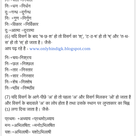
निः+धन =निर्धन
दुः+गन्ध =दुर्गन्ध
निः +गुण =निर्गुण
निः+विकार =निर्विकार
दुः+आत्मा =दुरात्मा
(6)
यदि विसर्ग के बाद
'
च-छ-श
'
हो तो विसर्ग का
'
श्
', '
ट-ठ-ष
'
हो तो
'
ष्
'
और
'
त-थ-
स
'
हो तो
'
स्
'
हो जाता है। जैसे-
आप पढ़ रहे है -
www.onlyhindigk.blogspot.com
निः+चय=निश्रय
निः+छल =निश्छल
निः+तार =निस्तार
निः+सार =निस्सार
निः+शेष =निश्शेष
निः+ष्ठीव =निष्ष्ठीव
(7)
यदि विसर्ग के आगे-पीछे
'
अ
'
हो तो पहला
'
अ
'
और विसर्ग मिलकर
'
ओ
'
हो जाता है
और विसर्ग के बादवाले
'
अ
'
का लोप होता है तथा उसके स्थान पर लुप्ताकार का चिह्न
(ऽ) लगा दिया जाता है। जैसे-
प्रथमः +अध्याय =प्रथमोऽध्याय
मनः+अभिलषित: =मनोऽभिलषित
यशः+अभिलाषी= यशोऽभिलाषी