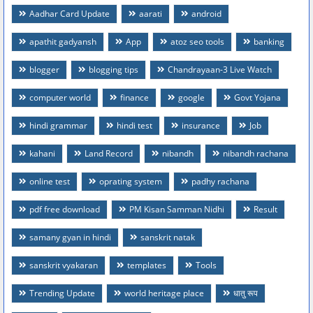
Aadhar Card Update
aarati
android
apathit gadyansh
App
atoz seo tools
banking
blogger
blogging tips
Chandrayaan-3 Live Watch
computer world
finance
google
Govt Yojana
hindi grammar
hindi test
insurance
Job
kahani
Land Record
nibandh
nibandh rachana
online test
oprating system
padhy rachana
pdf free download
PM Kisan Samman Nidhi
Result
samany gyan in hindi
sanskrit natak
sanskrit vyakaran
templates
Tools
Trending Update
world heritage place
धातु रूप