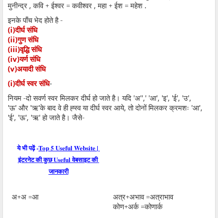
मुनीन्द्र
,
कवि + ईश्वर = कवीश्वर
,
महा + ईश = महेश .
इनके पाँच भेद होते है -
(i)
दीर्घ संधि
(ii)
गुण संधि
(iii)
वृद्धि संधि
(iv)
यर्ण संधि
(v)
अयादी संधि
(i)
-
दीर्घ स्वर संधि
नियम -दो सवर्ण स्वर मिलकर दीर्घ हो जाते है। यदि
'
अ
'',' '
आ
', '
इ
', '
ई
', '
उ
',
'
ऊ
'
और
'
ऋ
'
के बाद वे ही ह्स्व या दीर्घ स्वर आये
,
तो दोनों मिलकर क्रमशः
'
आ
',
'
ई
', '
ऊ
', '
ऋ
'
हो जाते है। जैसे-
ये भी पढ़ें -
Top 5 Useful Website | 
इंटरनेट की कुछ Useful वेबसाइट की 
जानकारी
अ+अ =आ
अत्र+अभाव =अत्राभाव
कोण+अर्क =कोणार्क