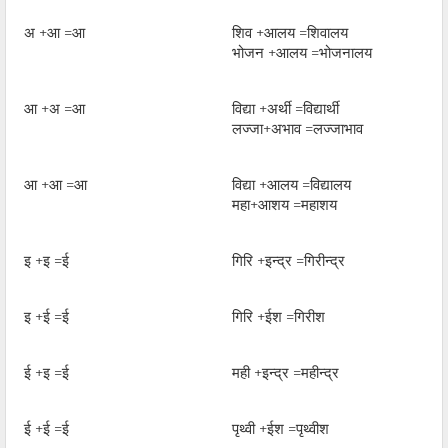
अ +आ =आ
शिव +आलय =शिवालय
भोजन +आलय =भोजनालय
आ +अ =आ
विद्या +अर्थी =विद्यार्थी
लज्जा+अभाव =लज्जाभाव
आ +आ =आ
विद्या +आलय =विद्यालय
महा+आशय =महाशय
इ +इ =ई
गिरि +इन्द्र =गिरीन्द्र
इ +ई =ई
गिरि +ईश =गिरीश
ई +इ =ई
मही +इन्द्र =महीन्द्र
ई +ई =ई
पृथ्वी +ईश =पृथ्वीश