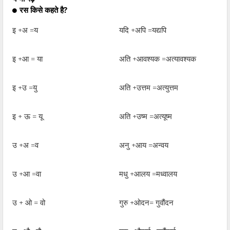
रस किसे कहते है?
इ +अ =य
यदि +अपि =यद्यपि
इ +आ = या
अति +आवश्यक =अत्यावश्यक
इ +उ =यु
अति +उत्तम =अत्युत्तम
इ + ऊ = यू
अति +उष्म =अत्यूष्म
उ +अ =व
अनु +आय =अन्वय
उ +आ =वा
मधु +आलय =मध्वालय
उ + ओ = वो
गुरु +ओदन= गुवौंदन