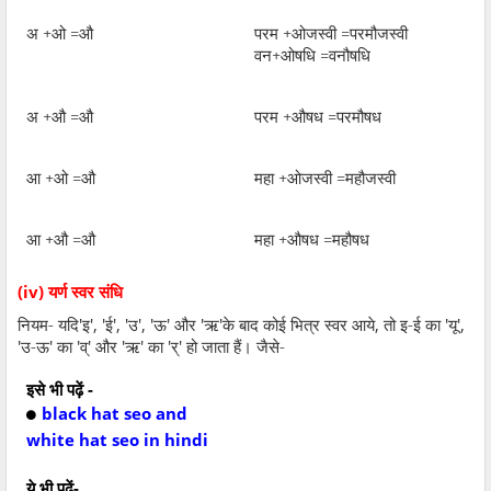
अ +ओ =औ
परम +ओजस्वी =परमौजस्वी
वन+ओषधि =वनौषधि
अ +औ =औ
परम +औषध =परमौषध
आ +ओ =औ
महा +ओजस्वी =महौजस्वी
आ +औ =औ
महा +औषध =महौषध
(iv)
यर्ण स्वर संधि
नियम- यदि
'
इ
', '
ई
', '
उ
', '
ऊ
'
और
'
ऋ
'
के बाद कोई भित्र स्वर आये
,
तो इ-ई का
'
यू
',
'
उ-ऊ
'
का
'
व्
'
और
'
ऋ
'
का
'
र्
'
हो जाता हैं। जैसे-
इसे भी पढ़ें -
black hat seo and
white hat seo in hindi
ये भी पढ़ें-