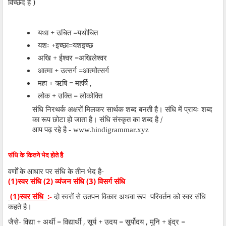
विच्छेद है )
यथा + उचित =यथोचित
यशः +इच्छा=यशइच्छ
अखि + ईश्वर =अखिलेश्वर
आत्मा + उत्सर्ग =आत्मोत्सर्ग
महा + ऋषि = महर्षि
,
लोक + उक्ति = लोकोक्ति
संधि निरथर्क अक्षरों मिलकर सार्थक शब्द बनती है। संधि में प्रायः शब्द
का रूप छोटा हो जाता है। संधि संस्कृत का शब्द है /
आप पढ़ रहे है - www.hindigrammar.xyz
संधि के कितने भेद होते हैै
वर्णों के आधार पर संधि के तीन भेद है-
(1)
(2)
(3)
स्वर संधि
व्यंजन संधि
विसर्ग संधि
(1)
:-
दो स्वरों से उतपन विकार अथवा रूप -परिवर्तन को स्वर संधि
स्वर संधि
कहते है।
जैसे- विद्या + अर्थी = विद्यार्थी
,
सूर्य + उदय = सूर्योदय
,
मुनि + इंद्र =