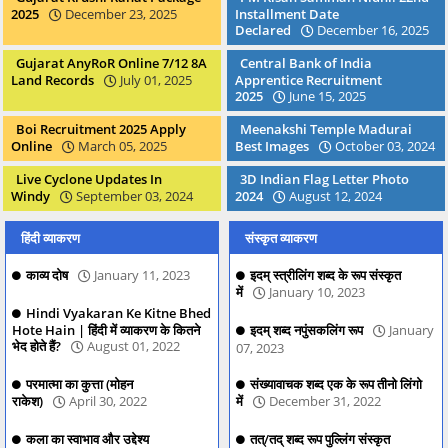
2025
December 23, 2025
Installment Date
Declared
December 16, 2025
Gujarat AnyRoR Online 7/12 8A
Central Bank of India
Land Records
July 01, 2025
Apprentice Recruitment
2025
June 15, 2025
Boi Recruitment 2025 Apply
Meenakshi Temple Madurai
Online
March 05, 2025
Best Images
October 03, 2024
Live Cyclone Updates In
3D Indian Flag Letter Photo
Windy
September 03, 2024
2024
August 12, 2024
हिंदी व्याकरण
संस्कृत व्याकरण
काव्य दोष
January 11, 2023
इदम् स्त्रीलिंग शब्द के रूप संस्कृत
में
January 10, 2023
Hindi Vyakaran Ke Kitne Bhed
Hote Hain | हिंदी में व्याकरण के कितने
इदम् शब्द नपुंसकलिंग रूप
January
भेद होते हैं?
August 01, 2022
07, 2023
परमात्मा का कुत्ता (मोहन
संख्यावाचक शब्द एक के रूप तीनो लिंगो
राकेश)
April 30, 2022
में
December 31, 2022
कला का स्वाभाव और उद्देश्य
तत्/तद् शब्द रूप पुल्लिंग संस्कृत