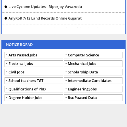
Live Cyclone Updates : Biporjoy Vavazodu
AnyRoR 7/12 Land Records Online Gujarat
Aadhar Card Update -घर बैठे आधार में सुधार कैसे करते है, जाने तरीका?
money making apps for android phones
NOTICE BORAD
Gujarat AnyRoR Online 7/12 8A Land Records
Arts Passed Jobs
Computer Science
Electrical Jobs
Mechanical Jobs
Civil Jobs
Scholarship Data
School teachers TGT
Intermediate Candidates
Qualifications of PhD
Engineering Jobs
Degree Holder Jobs
Bsc Paased Data