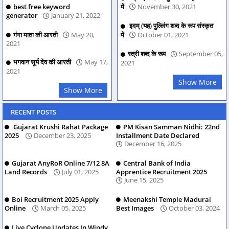
best free keyword
में
November 30, 2021
generator
January 21, 2022
इदम् (यह) पुल्लिंग शब्द के रूप संस्कृत
गंगा माता की आरती
May 20,
में
October 01, 2021
2021
स्त्री शब्द के रूप
September 05,
भगवान सूर्य देव की आरती
May 17,
2021
2021
Show More
Show More
RECENT POSTS
Gujarat Krushi Rahat Package
PM Kisan Samman Nidhi: 22nd
2025
December 23, 2025
Installment Date Declared
December 16, 2025
Gujarat AnyRoR Online 7/12 8A
Central Bank of India
Land Records
July 01, 2025
Apprentice Recruitment 2025
June 15, 2025
Boi Recruitment 2025 Apply
Meenakshi Temple Madurai
Online
March 05, 2025
Best Images
October 03, 2024
Live Cyclone Updates In Windy