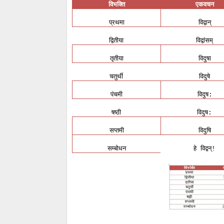
विभक्ति
एकवचन
प्रथमा
विद्वान्
द्वितीया
विद्वांसम्
तृतीया
विदुषा
चतुर्थी
विदुषे
पंचमी
विदुष
:
षष्ठी
विदुष
:
सप्तमी
विदुषि
सम्बोधन
हे
विद्वन्
!