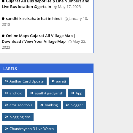
Gujarat All Bus depot Help Line Numbers and
Live Bus location @gsrtc.in
May 17, 2023
sandhi kise kahate hai in hindi
January 10,
2018
Online Maps Gujarat All Village Map |
Download / View Your Village Map
May 22,
2023
LABELS
Aadhar Card Update
aarati
android
apathit gadyansh
App
atoz seo tools
banking
blogger
blogging tips
Chandrayaan-3 Live Watch