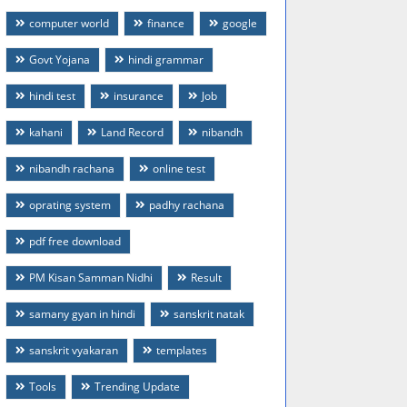
computer world
finance
google
Govt Yojana
hindi grammar
hindi test
insurance
Job
kahani
Land Record
nibandh
nibandh rachana
online test
oprating system
padhy rachana
pdf free download
PM Kisan Samman Nidhi
Result
samany gyan in hindi
sanskrit natak
sanskrit vyakaran
templates
Tools
Trending Update