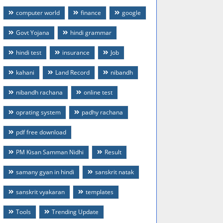
computer world
finance
google
Govt Yojana
hindi grammar
hindi test
insurance
Job
kahani
Land Record
nibandh
nibandh rachana
online test
oprating system
padhy rachana
pdf free download
PM Kisan Samman Nidhi
Result
samany gyan in hindi
sanskrit natak
sanskrit vyakaran
templates
Tools
Trending Update