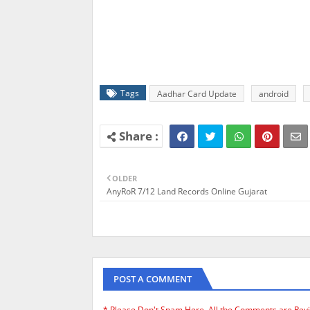
Tags
Aadhar Card Update
android
OLDER
AnyRoR 7/12 Land Records Online Gujarat
POST A COMMENT
* Please Don't Spam Here. All the Comments are Rev