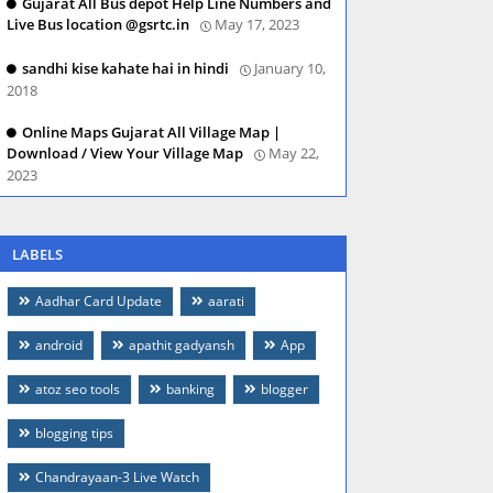
Gujarat All Bus depot Help Line Numbers and
Live Bus location @gsrtc.in
May 17, 2023
sandhi kise kahate hai in hindi
January 10,
2018
Online Maps Gujarat All Village Map |
Download / View Your Village Map
May 22,
2023
LABELS
Aadhar Card Update
aarati
android
apathit gadyansh
App
atoz seo tools
banking
blogger
blogging tips
Chandrayaan-3 Live Watch