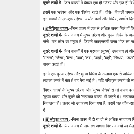
दूसरे शब्दों में-
जिन वाक्यों में केवल एक ही उद्देश्य और एक ही विध
इसमें एक 'उद्देश्य' और एक 'विधेय' रहते हैं। जैसे- 'बिजली चमकत
इन वाक्यों में एक-एक उद्देश्य, अर्थात कर्ता और विधेय, अर्थात 
(ii)मिश्रित वाक्य
:-
जिस वाक्य में एक से अधिक वाक्य मिले हों 
दूसरे शब्दों में-
जिस वाक्य में मुख्य उद्देश्य और मुख्य विधेय के 
जैसे- 'वह कौन-सा मनुष्य है, जिसने महाप्रतापी राजा भोज का ना
दूसरे शब्दों मेें-
जिन वाक्यों में एक प्रधान (मुख्य) उपवाक्य हो औ
'उतना'; 'जैसा'; 'वैसा'; 'जब'; 'तब'; 'जहाँ'; 'वहाँ'; 'जिधर'; 'उधर'
वाक्य कहते हैं।
इनमे एक मुख्य उद्देश्य और मुख्य विधेय के अलावा एक से अधिक समा
लड़का कमरे में बैठा है वह मेरा भाई है। यदि परिश्रम करोगे तो उत
'मिश्र वाक्य' के 'मुख्य उद्देश्य' और 'मुख्य विधेय' से जो वाक्य
'मुख्य वाक्य' और दूसरे को 'सहायक वाक्य' भी कहते हैं। सहायक व
निकलता हैं। ऊपर जो उदाहरण दिया गया है, उसमें 'वह कौन-सा मन
है।
(iii)संयुक्त वाक्य
:-
जिस वाक्य में दो या दो से अधिक उपवाक्य मि
दूसरे शब्दों में-
जिस वाक्य में साधारण अथवा मिश्र वाक्यों का मेल 