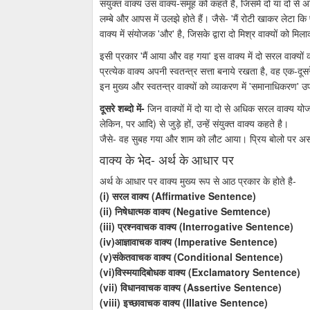
संयुक्त वाक्य उस वाक्य-समूह को कहते हैं, जिसमें दो या दो से 
लम्बे और आपस में उलझे होते हैं। जैसे- 'मैं रोटी खाकर लेटा कि 
वाक्य में संयोजक 'और' है, जिसके द्वारा दो मिश्र वाक्यों को मि
इसी प्रकार 'मैं आया और वह गया' इस वाक्य में दो सरल वाक्यों 
प्रत्येक वाक्य अपनी स्वतन्त्र सत्ता बनाये रखता है, वह एक-दूस
इन मुख्य और स्वतन्त्र वाक्यों को व्याकरण में 'समानाधिकरण' उ
दूसरे शब्दो में-
जिन वाक्यों में दो या दो से अधिक सरल वाक्य योज
लेकिन, पर आदि) से जुड़े हों, उन्हें संयुक्त वाक्य कहते है।
जैसे- वह सुबह गया और शाम को लौट आया। प्रिय बोलो पर असत
वाक्य के भेद- अर्थ के आधार पर
अर्थ के आधार पर वाक्य मुख्य रूप से आठ प्रकार के होते है-
(i) सरल वाक्य (Affirmative Sentence)
(ii) निषेधात्मक वाक्य (Negative Semtence)
(iii) प्रश्नवाचक वाक्य (Interrogative Sentence)
(iv)आज्ञावाचक वाक्य (Imperative Sentence)
(v)संकेतवाचक वाक्य (Conditional Sentence)
(vi)विस्मयादिबोधक वाक्य (Exclamatory Sentence)
(vii) विधानवाचक वाक्य (Assertive Sentence)
(viii) इच्छावाचक वाक्य (IIIative Sentence)