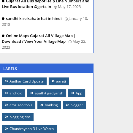
Gujarat All Bus depot Help Line Numbers and
Live Bus location @gsrtc.in
May 17, 2023
sandhi kise kahate hai in hindi
January 10,
2018
Online Maps Gujarat All Village Map |
Download / View Your Village Map
May 22,
2023
LABELS
Aadhar Card Update
aarati
android
apathit gadyansh
App
atoz seo tools
banking
blogger
blogging tips
Chandrayaan-3 Live Watch