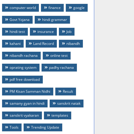
computer world
finance
google
Govt Yojana
hindi grammar
hindi test
insurance
Job
kahani
Land Record
nibandh
nibandh rachana
online test
oprating system
padhy rachana
pdf free download
PM Kisan Samman Nidhi
Result
samany gyan in hindi
sanskrit natak
sanskrit vyakaran
templates
Tools
Trending Update