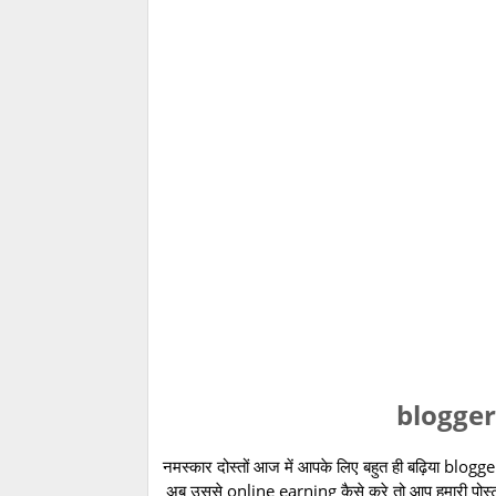
blogger
नमस्कार दोस्तों आज में आपके लिए बहुत ही बढ़िया blogger
अब उससे online earning कैसे करे तो आप हमारी पोस्ट