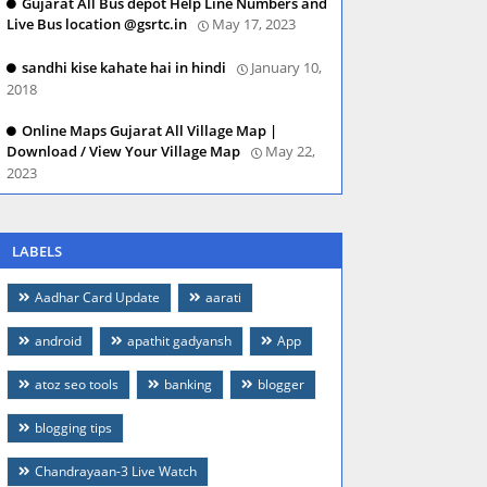
Gujarat All Bus depot Help Line Numbers and
Live Bus location @gsrtc.in
May 17, 2023
sandhi kise kahate hai in hindi
January 10,
2018
Online Maps Gujarat All Village Map |
Download / View Your Village Map
May 22,
2023
LABELS
Aadhar Card Update
aarati
android
apathit gadyansh
App
atoz seo tools
banking
blogger
blogging tips
Chandrayaan-3 Live Watch