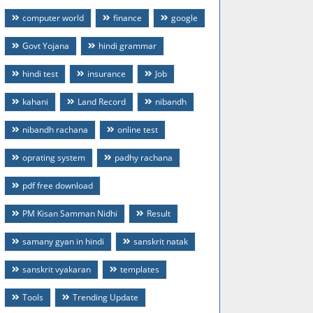
computer world
finance
google
Govt Yojana
hindi grammar
hindi test
insurance
Job
kahani
Land Record
nibandh
nibandh rachana
online test
oprating system
padhy rachana
pdf free download
PM Kisan Samman Nidhi
Result
samany gyan in hindi
sanskrit natak
sanskrit vyakaran
templates
Tools
Trending Update