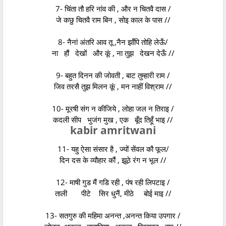
7- चिंता तौ हरि नांव की , और न चितवै दास /
जे कछु चितवै राम बिन , सोइ काल के पास //
8- नैनां अंतरि आव तू ,नैन झाँपि तोहि लेऊँ/
ना हौं देखों और कूं , ना तुझ देखन देऊँ //
9- बहुत दिनन की जोवती , बाट तुम्हारी राम /
जिव तरसै तुझ मिलन कूं , मन नाहीं विश्राम //
10- मूरषी संग न कीजिये , लोहा जल न तिराइ /
कदली सीप भुजंग मुख , एक बूँद तिहूँ भाइ //
kabir amritwani
11- यहु ऐसा संसार है , ज्यों सेंवल कौ फूल/
दिन दस के व्यौहार कौं , झूठे रंग न भूल //
12- माषी गुड मैं गडि रही , पंष रही लिपटाइ /
ताली पीटे सिर धुनैं, मीठे बोई माइ //
13- सतगुरु की महिमा अनन्त ,अनन्त किया उपगार /