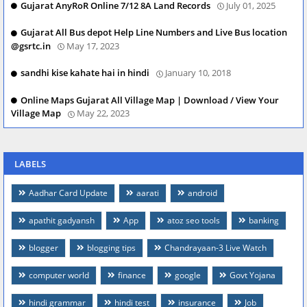
Gujarat AnyRoR Online 7/12 8A Land Records
July 01, 2025
Gujarat All Bus depot Help Line Numbers and Live Bus location
@gsrtc.in
May 17, 2023
sandhi kise kahate hai in hindi
January 10, 2018
Online Maps Gujarat All Village Map | Download / View Your
Village Map
May 22, 2023
LABELS
Aadhar Card Update
aarati
android
apathit gadyansh
App
atoz seo tools
banking
blogger
blogging tips
Chandrayaan-3 Live Watch
computer world
finance
google
Govt Yojana
hindi grammar
hindi test
insurance
Job