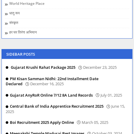
World Heritage Place
धातु रूप
संस्कृत
हर घर तिरंगा अभियान
SIDEBAR POSTS
Gujarat Krushi Rahat Package 2025
December 23, 2025
PM Kisan Samman Nidhi: 22nd Installment Date
Declared
December 16, 2025
Gujarat AnyRoR Online 7/12 8A Land Records
July 01, 2025
Central Bank of India Apprentice Recruitment 2025
June 15,
2025
Boi Recruitment 2025 Apply Online
March 05, 2025
Meenakshi Temple Madurai Best Images
October 03, 2024