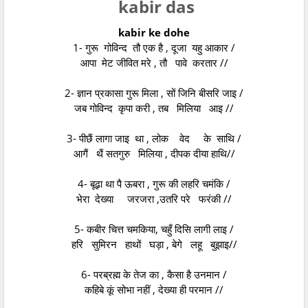
kabir das
kabir ke dohe
1- गुरू गोविन्द तौ एक है , दूजा यहु आकार /
आपा मेट जीवित मरे , तौ पावे करतार //
2- ज्ञान प्रकासा गुरू मिला , सों जिनि बीसरि जाइ /
जब गोविन्द कृपा करी , तब मिलिया आइ //
3- पीछैं लागा जाइ था , लोक वेद के साथि /
आगैं थैं सतगुरु मिलिया , दीपक दीया हाथि//
4- बूढ़ा था पै ऊबरा , गुरू की लहरि चमंकि /
भेरा देख्या जरजरा ,उतरि परे फरंकी //
5- कबीर चित्त चमकिया, चहुँ दिसि लागी लाइ /
हरि सुमिरन हाथों घड़ा , बेगे लहू बुझाइ//
6- परब्रह्म के तेज का , कैसा है उनमान /
कहिबे कूं सोभा नहीं , देख्या ही परमान //