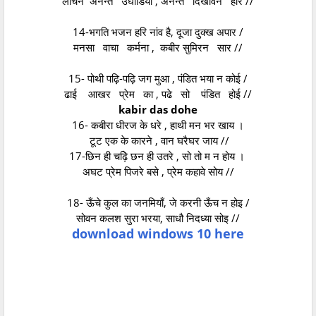
लोचन अनन्त उघाडिया , अनन्त दिखावन हार //
14-भगति भजन हरि नांव है, दूजा दुक्ख अपार /
मनसा वाचा कर्मना , कबीर सुमिरन सार //
15- पोथी पढ़ि-पढ़ि जग मुआ , पंडित भया न कोई /
ढाई आखर प्रेम का , पढे सो पंडित होई //
kabir das dohe
16- कबीरा धीरज के धरे , हाथी मन भर खाय ।
टूट एक के कारने , वान घरैघर जाय //
17-छिन ही चढ़ेि छन ही उतरे , सो तो म न होय ।
अघट प्रेम पिजरे बसे , प्रेम कहावे सोय //
18- ऊँचे कुल का जनमियाँ, जे करनी ऊँच न होइ /
सोवन कलश सुरा भरया, साधौ निदध्या सोइ //
download windows 10 here