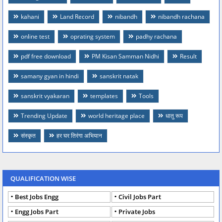
kahani
Land Record
nibandh
nibandh rachana
online test
oprating system
padhy rachana
pdf free download
PM Kisan Samman Nidhi
Result
samany gyan in hindi
sanskrit natak
sanskrit vyakaran
templates
Tools
Trending Update
world heritage place
धातु रूप
संस्कृत
हर घर तिरंगा अभियान
QUALIFICATION WISE
Best Jobs Engg
Civil Jobs Part
Engg Jobs Part
Private Jobs