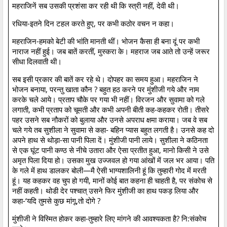
महराजिनें सब उसकी प्रशंसा कर रही थी कि स्त्री नहीं, देवी थी।
रधिया-इतने दिन टहल करते हुए, पर कभी कठोर वचन न कहा।
महराजिन-हमको बेटी की भांति मानती थीं। भोजन कैसा ही बना दूं पर कभी
नाराज नहीं हुई। जब बातें करतीं, मुस्करा के। महराज जब आते तो उन्हें जरूर
सीधा दिलवाती थी।
सब इसी प्रकार की बातें कर रहे थे। दोपहर का समय हुआ। महराजिन ने
भोजन बनाया, परन्तु खाता कौन ? बहुत हठ करने पर मुंशीजी गये और नाम
करके चले आये। प्रताप चौके पर गया भी नहीं। विरजन और सुवामा को गले
लगाती, कभी प्रताप को चूमती और कभी अपनी बीती कह-कहकर रोती। तीसरे
पहर उसने सब नौकरों को बुलाया और उनसे अपराध क्षमा कराया। जब वे सब
चले गये तब सुशीला ने सुवामा से कहा- बहिन प्यास बहुत लगती है। उनसे कह दो
अपने हाथ से थोड़ा-सा पानी पिला दें। मुंशीजी पानी लाये। सुशीला ने कठिनता
से एक घूंट पानी कण्ठ से नीचे उतारा और ऐसा प्रतीत हुआ, मानो किसी ने उसे
अमृत पिला दिया हो। उसका मुख उज्जवल हो गया आंखों में जल भर आया। पति
के गले में हाथ डालकर बोली—मै ऐसी भाग्यशालिनी हूं कि तुम्हारी गोद में मरती
हूं। यह कहकर वह चुप हो गयी, मानों कोई बात कहना ही चाहती है, पर संकोच से
नहीं कहती। थोडी देर पश्चात् उसने फिर मुंशीजी का हाथ पकड़ लिया और
कहा-‘यदि तुमसे कुछ मांगू,तो दोगे ?
मुंशीजी ने विस्मित होकर कहा-तुम्हारे लिए मांगने की आवश्यकता है? नि:संकोच