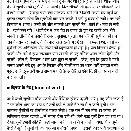
दृढ-चित मनुष्य थे, तथापि ऐसी बातें सुनकयर आर्द्रनेत्र हो जाते। थोडी-थोडी
देर में सुशीला को मूर्छा-सी आ जाती। फिर चौंकती तो इधर-उधर भौंजक्की-सी
देखने लगती। वे कहां गये? क्या छोड़कर चले गयें ? किसी-किसी बार मूर्छा का
इतना प्रकोप होता कि मुन्शीजी बार-बार कहते-मैं यही हूं,घबराओं नहीं। पर उसे
विश्वास न आता। उन्हीं की ओर ताकती और पूछती कि –कहां है ? यहां तो नहीं
है। कहां चले गये ? थोडी देर में जब चेत हो जाता तो चुप रह जाती और रोने
लगती। तीनों दिन उसने विरजन, सुवामा, प्रताप एक की भी सुधि न की। वे
सब-के-सब हर घडी उसी के पास खडे रहते, पर ऐसा जान पडता था, मानों वह
मुशींजी के अतिरिक्त और किसी को पहचानती ही नहीं है। जब विरजन बैचैन हो
जाती और गले में हाथ डालकर रोने लगती, तो वह तनिक आंख खोल देती और
पूछती-‘कौन है, विरजन ? बस और कुछ न पूछती। जैसे, सूम के हृदय में मरते
समय अपने गडे हुए धन के सिवाय और किसी बात का ध्यान नहीं रहयता उसी
प्रकार हिन्दू-सत्री अन्त समय में पति के अतिरिक्त और किसी का ध्यान नहीं
कर सकती।
क्रिया के भेद [ kind of verb ]
कभी-कभी सुशीला चौंक पड़ती और विस्मित होकर पूछती-‘अरे। यह कौन खडा है
? यह कौन भागा जा रहा है ? उन्हें क्यों ले जाते है ? ना मैं न जाने दूंगी। यह
कहकर मुंशीजी के दोनों हाथ पकड़ लेती। एक पल में जब होश आ जाता, तो
लजिजत होकर कहती....’मैं सपना देख रही थी, जैसे कोई तुम्हें लिये जा रहा था।
देखो, तुम्हें हमारी सौहं है, कहीं जाना नहीं। न जाने कहां ले जायेगा, फिर तुम्हें
कैसे देखूंगी ? मुन्शीजी का कलेजा मसोसने लगता। उसकी ओर पति करूणा-भरी