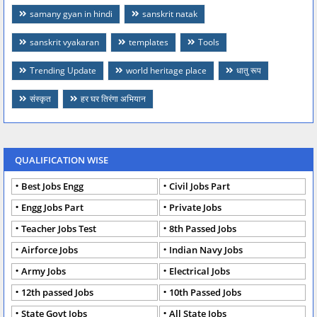
samany gyan in hindi
sanskrit natak
sanskrit vyakaran
templates
Tools
Trending Update
world heritage place
धातु रूप
संस्कृत
हर घर तिरंगा अभियान
QUALIFICATION WISE
Best Jobs Engg
Civil Jobs Part
Engg Jobs Part
Private Jobs
Teacher Jobs Test
8th Passed Jobs
Airforce Jobs
Indian Navy Jobs
Army Jobs
Electrical Jobs
12th passed Jobs
10th Passed Jobs
State Govt Jobs
All State Jobs