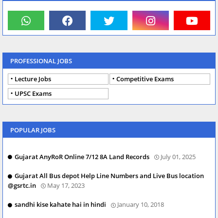
PROFESSIONAL JOBS
Lecture Jobs
Competitive Exams
UPSC Exams
POPULAR JOBS
Gujarat AnyRoR Online 7/12 8A Land Records
July 01, 2025
Gujarat All Bus depot Help Line Numbers and Live Bus location
@gsrtc.in
May 17, 2023
sandhi kise kahate hai in hindi
January 10, 2018