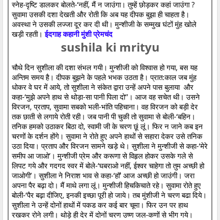
स्नेह-दृष्टि डालकर बोलते-‘नहीं, मैं न जाउंगा। तुम्हें छोड़कर कहां जाउंगा ?
सुवामा उसकी दशा देखती और रोती कि अब यह दीपक बुझा ही चाहता है।
अवस्था ने उसकी लज्जा दूर कर दी थी। मुन्शीजी के सम्मुख घंटों मुंह खोले
खड़ी रहती।
ईदगाह कहानी मुंशी प्रेमचंद
sushila ki mrityu
चौथे दिन सुशीला की दशा संभल गयी। मुन्शीजी को विश्वास हो गया, बस यह
अन्तिम समय है। दीपक बुझने के पहले भभक उठता है। प्रात:काल जब मुंह
धोकर वे घर में आये, तो सुशीला ने संकेत द्वारा उन्हें अपने पास बुलाया और
कहा-‘मुझे अपने हाथ से थोड़ा-सा पानी पिला दो’’। आज वह सचेत थी। उसने
विरजन, प्रताप, सुवामा सबको भली-भांति पहिचाना। वह विरजन को बड़ी देर
तक छाती से लगाये रोती रही। जब पानी पी चुकी तो सुवामा से बोली-‘बहिन।
तनिक हमको उठाकर बिठा दो, स्वामी जी के चरण छूं लूं। फिर न जाने कब इन
चरणों के दर्शन होंगे। सुवामा ने रोते हुए अपने हाथों से सहारा देकर उसे तनिक
उठा दिया। प्रताप और विरजन सामने खड़े थे। सुशीला ने मुन्शीजी से कहा-‘मेरे
समीप आ जाओ’। मुन्शीजी प्रेम और करूणा से विहृल होकर उसके गले से
लिपट गये और गदगद स्वर में बोले-‘घबराओ नहीं, ईश्वर चाहेगा तो तुम अच्छी हो
जाओगी’। सुशीला ने निराश भाव से कहा-‘हॉ’ आज अच्छी हो जाउंगी। जरा
अपना पैर बढ़ा दो। मैं माथे लगा लूं। मुन्शीजी हिचकिचाते रहे। सुवामा रोते हुए
बोली-‘पैर बढ़ा दीजिए, इनकी इच्छा पूरी हो जाये। तब मुंशीजी ने चरण बढा दिये।
सुशीला ने उन्हें दोनों हाथों में पकड कर कई बार चूमा। फिर उन पर हाथ
रखकर रोने लगी। थोड़े ही देर में दोनों चरण उष्ण जल-कणों से भीग गये।