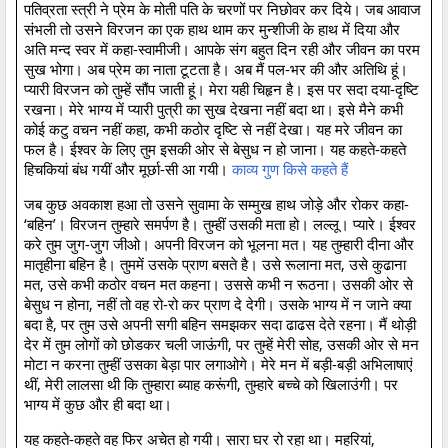
पतिव्रता स्त्री ने प्रेम के मोती पति के चरणों पर निछोवर कर दिये। जब आवाज
संभली तो उसने विरजन का एक हाथ थाम कर मुन्शीजी के हाथ में दिया और
अति मन्द स्वर में कहा-स्वामीजी। आपके संग बहुत दिन रही और जीवन का परम
सुख भोगा। अब प्रेम का नाता टूटता है। अब मैं पल-भर की और अतिथि हूं।
प्यारी विरजन को तुम्हें सौंप जाती हूं। मेरा यही चिहृन है। इस पर सदा दया-दृष्टि
रखना। मेरे भाग्य में प्यारी पुत्री का सुख देखना नहीं बदा था। इसे मैने कभी
कोई कटु वचन नहीं कहा, कभी कठोर दृष्टि से नहीं देखा। यह मरे जीवन का
फल है। ईश्वर के लिए तुम इसकी ओर से बेसुध न हो जाना। यह कहते-कहते
हिचकियां बंध गयीं और मूर्छा-सी आ गयी।
काव्य गुण किसे कहते हैं
जब कुछ अवकाश हआ तो उसने सुवामा के सम्मुख हाथ जोड़े और रोकर कहा-
‘बहिन’। विरजन तुम्हारे समर्पण है। तुम्हीं उसकी मता हो। लल्लू। प्यारे। ईश्वर
करे तुम जुग-जुग जीओ। अपनी विरजन को भूलना मत। यह तुम्हारी दीना और
मातृहीना बहिन है। तुममें उसके प्राण बसते है। उसे रूलाना मत, उसे कुढाना
मत, उसे कभी कठोर वचन मत कहना। उससे कभी न रूठना। उसकी ओर से
बेसुध न होना, नहीं तो वह रो-रो कर प्राण दे देगी। उसके भाग्य में न जाने क्या
बदा है, पर तुम उसे अपनी सगी बहिन समझकर सदा ढाढस देते रहना। मैं थोड़ी
देर में तुम लोगों को छोडकर चली जाऊंगी, पर तुम्हें मेरी सोह, उसकी ओर से मन
मोटा न करना तुम्हीं उसका बेड़ा पार लगाओगे। मेरे मन में बड़ी-बड़ी अभिलाषाएं
थीं, मेरी लालसा थी कि तुम्हारा ब्याह करूंगी, तुम्हारे बच्चे को खिलाउंगी। पर
भाग्य में कुछ और ही बदा था।
यह कहते-कहते वह फिर अचेत हो गयी। सारा घर रो रहा था। महरियां,