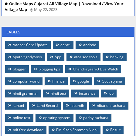
Online Maps Gujarat All Village Map | Download / View Your
Village Map
May 22, 2023
LABELS
Aadhar Card Update
aarati
android
apathit gadyansh
App
atoz seo tools
banking
blogger
blogging tips
Chandrayaan-3 Live Watch
computer world
finance
google
Govt Yojana
hindi grammar
hindi test
insurance
Job
kahani
Land Record
nibandh
nibandh rachana
online test
oprating system
padhy rachana
pdf free download
PM Kisan Samman Nidhi
Result